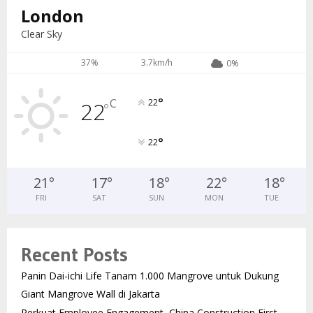
London
Clear Sky
37%
3.7km/h
0%
°
C
22
22
°
°
22
21
°
17
°
18
°
22
°
18
°
FRI
SAT
SUN
MON
TUE
Recent Posts
Panin Dai-ichi Life Tanam 1.000 Mangrove untuk Dukung
Giant Mangrove Wall di Jakarta
Perkuat Employee Engagement, China Construction First