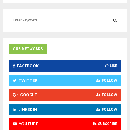
S
e
a
S
r
c
E
h
OUR NETWORKS
f
A
o
FACEBOOK
LIKE
r
R
:
C
TWITTER
FOLLOW
H
GOOGLE
FOLLOW
LINKEDIN
FOLLOW
YOUTUBE
SUBSCRIBE