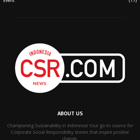
Event
(17)
ABOUT US
Championing Sustainability in Indonesia! Your go-to source for
Corporate Social Responsibility stories that inspire positive
change.