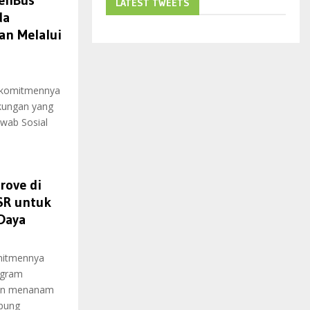
eenBus
LATEST TWEETS
da
an Melalui
 komitmennya
kungan yang
wab Sosial
rove di
SR untuk
 Daya
mitmennya
ogram
ngan menanam
mpung