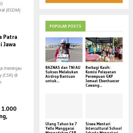
s)
ral (ESDM)
POPULAR POSTS
a Patra
i Jawa
BAZNAS dan TNI AU
Berbagi Kasih:
ga meninjau
Sukses Melakukan
Komisi Pelayanan
 (CSR) di
Airdrop Bantuan
Perempuan GKP
untuk...
Jemaat Ebenhaezer
m
Cawang...
 1.000
ng,
Ulang Tahun ke 7
Siswa Mentari
Yello Manggarai
Intercultural School
Mengadakan CSR
Jakarta Mengatasi