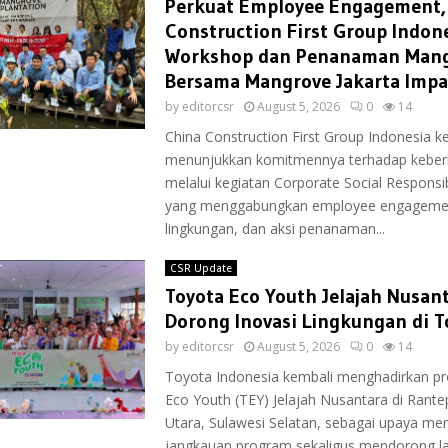
Perkuat Employee Engagement,
Construction First Group Indone
Workshop dan Penanaman Man
Bersama Mangrove Jakarta Impa
by
editorcsr
August 5, 2026
0
14
China Construction First Group Indonesia k
menunjukkan komitmennya terhadap keberl
melalui kegiatan Corporate Social Responsib
yang menggabungkan employee engageme
lingkungan, dan aksi penanaman...
CSR Update
Toyota Eco Youth Jelajah Nusan
Dorong Inovasi Lingkungan di T
by
editorcsr
August 5, 2026
0
14
Toyota Indonesia kembali menghadirkan p
Eco Youth (TEY) Jelajah Nusantara di Rante
Utara, Sulawesi Selatan, sebagai upaya me
jangkauan program sekaligus mendorong lah