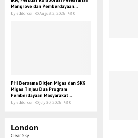
IKN, Perkuat Kolaborasi Pelestarian
Mangrove dan Pemberdayaan...
by
editorcsr
August 2, 2026
0
PHI Bersama Ditjen Migas dan SKK
Migas Tinjau Dua Program
Pemberdayaan Masyarakat...
by
editorcsr
July 30, 2026
0
London
Clear Sky