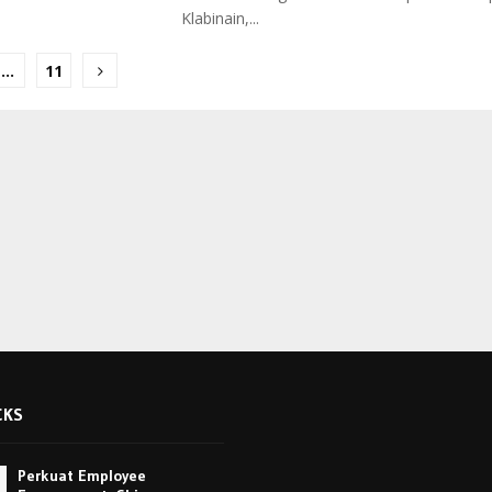
Klabinain,...
…
11
ion
CKS
Perkuat Employee