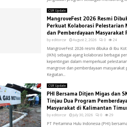
CSR Update
MangroveFest 2026 Resmi Dibuk
Perkuat Kolaborasi Pelestarian
dan Pemberdayaan Masyarakat P
by
editorcsr
August 2, 2026
0
24
MangroveFest 2026 resmi dibuka di Ibu Ko
(IKN) sebagai ajang kolaborasi berbagai p
kepentingan dalam memperkuat pelestaria
mangrove dan pemberdayaan masyarakat pe
Kegiatan...
CSR Update
PHI Bersama Ditjen Migas dan S
Tinjau Dua Program Pemberday
Masyarakat di Kalimantan Timu
by
editorcsr
July 30, 2026
0
29
PT Pertamina Hulu Indonesia (PHI) bersama