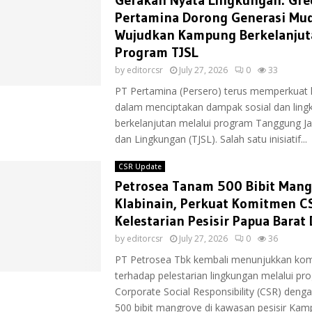
Gerakan Nyata Lingkungan: Gr
Pertamina Dorong Generasi Mu
Wujudkan Kampung Berkelanjut
Program TJSL
by
editorcsr
July 27, 2026
0
33
PT Pertamina (Persero) terus memperkuat
dalam menciptakan dampak sosial dan ling
berkelanjutan melalui program Tanggung Ja
dan Lingkungan (TJSL). Salah satu inisiatif...
CSR Update
Petrosea Tanam 500 Bibit Mang
Klabinain, Perkuat Komitmen C
Kelestarian Pesisir Papua Barat
by
editorcsr
July 27, 2026
0
36
PT Petrosea Tbk kembali menunjukkan ko
terhadap pelestarian lingkungan melalui pr
Corporate Social Responsibility (CSR) de
500 bibit mangrove di kawasan pesisir Ka