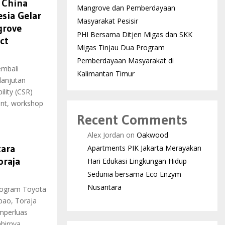
 China
Mangrove dan Pemberdayaan
sia Gelar
Masyarakat Pesisir
grove
PHI Bersama Ditjen Migas dan SKK
ct
Migas Tinjau Dua Program
Pemberdayaan Masyarakat di
embali
Kalimantan Timur
anjutan
ility (CSR)
nt, workshop
Recent Comments
Alex Jordan
on
Oakwood
tara
Apartments PIK Jakarta Merayakan
oraja
Hari Edukasi Lingkungan Hidup
Sedunia bersama Eco Enzym
Nusantara
rogram Toyota
pao, Toraja
mperluas
irnya...