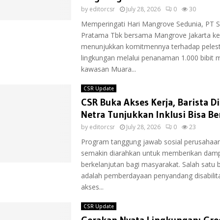
by
editorcsr
July 28, 2026
0
30
Memperingati Hari Mangrove Sedunia, PT 
Pratama Tbk bersama Mangrove Jakarta ke
menunjukkan komitmennya terhadap pelest
lingkungan melalui penanaman 1.000 bibit 
kawasan Muara...
CSR Update
CSR Buka Akses Kerja, Barista Di
Netra Tunjukkan Inklusi Bisa Be
by
editorcsr
July 28, 2026
0
23
Program tanggung jawab sosial perusahaan 
semakin diarahkan untuk memberikan dam
berkelanjutan bagi masyarakat. Salah satu
adalah pemberdayaan penyandang disabilita
akses...
CSR Update