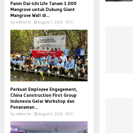
Panin Dai-ichi Life Tanam 1.000
Mangrove untuk Dukung Giant
Mangrove Wall di...
by
editorcsr
August 7, 2026
0
Perkuat Employee Engagement,
China Construction First Group
Indonesia Gelar Workshop dan
Penanaman...
by
editorcsr
August 5, 2026
0