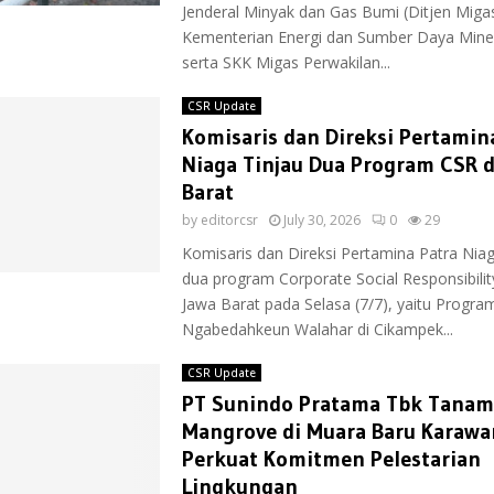
Jenderal Minyak dan Gas Bumi (Ditjen Miga
Kementerian Energi dan Sumber Daya Mine
serta SKK Migas Perwakilan...
CSR Update
Komisaris dan Direksi Pertamin
Niaga Tinjau Dua Program CSR d
Barat
by
editorcsr
July 30, 2026
0
29
Komisaris dan Direksi Pertamina Patra Nia
dua program Corporate Social Responsibility
Jawa Barat pada Selasa (7/7), yaitu Progra
Ngabedahkeun Walahar di Cikampek...
CSR Update
PT Sunindo Pratama Tbk Tanam
Mangrove di Muara Baru Karawa
Perkuat Komitmen Pelestarian
Lingkungan