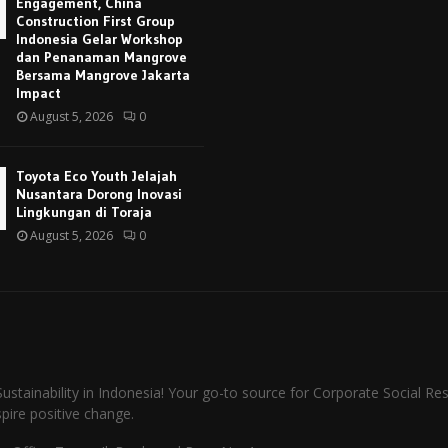
Engagement, China
Construction First Group
Indonesia Gelar Workshop
dan Penanaman Mangrove
Bersama Mangrove Jakarta
Impact
August 5, 2026
0
Toyota Eco Youth Jelajah
Nusantara Dorong Inovasi
Lingkungan di Toraja
August 5, 2026
0
stainability in Indonesia! Your go-to source for Corporate Social Resp
spire positive change.