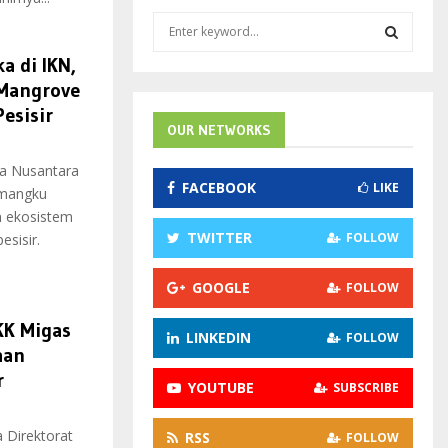
S
e
a di IKN,
a
S
r
 Mangrove
c
E
esisir
h
OUR NETWORKS
f
A
o
ta Nusantara
FACEBOOK
LIKE
r
R
emangku
:
n ekosistem
C
TWITTER
FOLLOW
sisir.
H
GOOGLE
FOLLOW
KK Migas
LINKEDIN
FOLLOW
aan
r
YOUTUBE
SUBSCRIBE
 Direktorat
RSS
FOLLOW