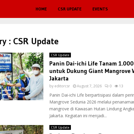
HOME
CSR UPDATE
EVENTS
ry : CSR Update
CSR Update
Panin Dai-ichi Life Tanam 1.00
untuk Dukung Giant Mangrove W
Jakarta
by
editorcsr
August 7, 2026
0
13
Panin Dai-ichi Life berpartisipasi dalam per
Mangrove Sedunia 2026 melalui penanama
mangrove di Kawasan Hutan Lindung Angke
Jakarta. Kegiatan ini menjadi...
CSR Update