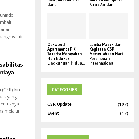
dan...
Krisis Air dan...
Sunindo
mbali
arian
mangrove di
Oakwood
Lomba Masak dan
Apartments PIK
Kegiatan CSR
Jakarta Merayakan
Memeriahkan Hari
Hari Edukasi
Perempuan
Lingkungan Hidup...
Internasional...
sabilitas
rdaya
(CSR) kini
CATEGORIES
pak yang
 bentuknya
CSR Update
(107)
s melalui
Event
(17)