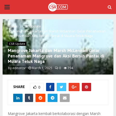
PRIMARY
MENU
Home
CSR Update
Mangrove Jakarta dan Marsh McLennan Gelar Penanaman
Mangrove dan Aksi Bersih Pantai di Muara Teluk Naga
CSR Update
Mangrove Jakarta dan Marsh McLennan Gelar
Penanaman Mangrove dan Aksi Bersih Pantai di
Muara Teluk Naga
by
editorcsr
March 1, 2025
0
794
SHARE
0
Mangrove Jakarta kembali berkolaborasi dengan Marsh