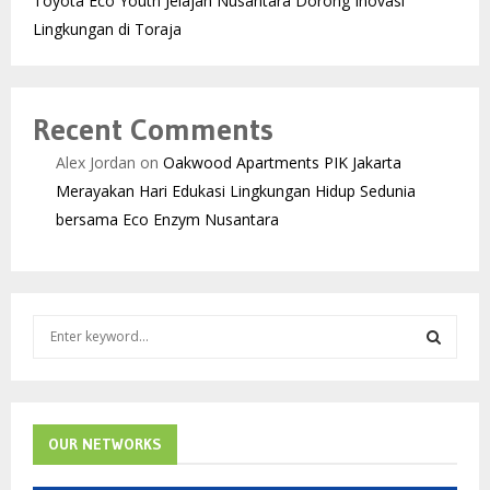
Toyota Eco Youth Jelajah Nusantara Dorong Inovasi
Lingkungan di Toraja
Recent Comments
Alex Jordan
on
Oakwood Apartments PIK Jakarta
Merayakan Hari Edukasi Lingkungan Hidup Sedunia
bersama Eco Enzym Nusantara
S
e
a
S
r
c
E
h
OUR NETWORKS
f
A
o