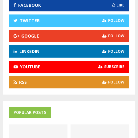
FACEBOOK
LIKE
r
R
:
C
TWITTER
FOLLOW
H
GOOGLE
FOLLOW
LINKEDIN
FOLLOW
YOUTUBE
SUBSCRIBE
RSS
FOLLOW
POPULAR POSTS