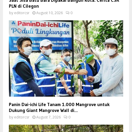
Saat Sisa Batu Bara Dipakai Bangun Kota: Cerita CSR
PLN di Cilegon
by
editorcsr
August 10, 2026
0
Panin Dai-ichi Life Tanam 1.000 Mangrove untuk
Dukung Giant Mangrove Wall di...
by
editorcsr
August 7, 2026
0