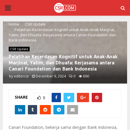
PRIMARY
MENU
Home
CSR Update
Pelatihan Kecerdasan Kognitif untuk Anak-Anak Marjinal,
Yatim, dan Dhuafa: Kerjasama antara Canari Foundation dan
Bank Indonesia
CSR Update
Pelatihan Kecerdasan Kognitif untuk Anak-Anak
Marjinal, Yatim, dan Dhuafa: Kerjasama antara
Canari Foundation dan Bank Indonesia
by
editorcsr
December 9, 2024
0
690
SHARE
0
Canari Foundation, bekerja sama dengan Bank Indonesia,