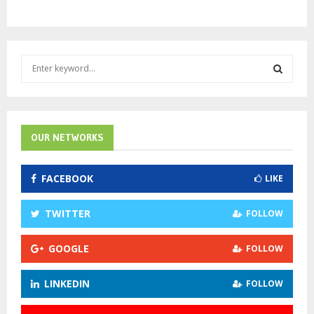
S
e
a
S
r
c
E
h
OUR NETWORKS
f
A
o
FACEBOOK
LIKE
r
R
:
C
TWITTER
FOLLOW
H
GOOGLE
FOLLOW
LINKEDIN
FOLLOW