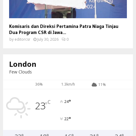
Komisaris dan Direksi Pertamina Patra Niaga Tinjau
Dua Program CSR di Jawa...
by
editorcsr
July 30, 2026
0
London
Few Clouds
36%
1.3km/h
11%
°
C
23
24
°
°
22