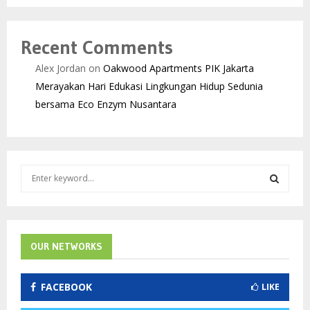
Recent Comments
Alex Jordan
on
Oakwood Apartments PIK Jakarta
Merayakan Hari Edukasi Lingkungan Hidup Sedunia
bersama Eco Enzym Nusantara
S
e
a
S
r
c
E
h
OUR NETWORKS
f
A
o
FACEBOOK
LIKE
r
R
: