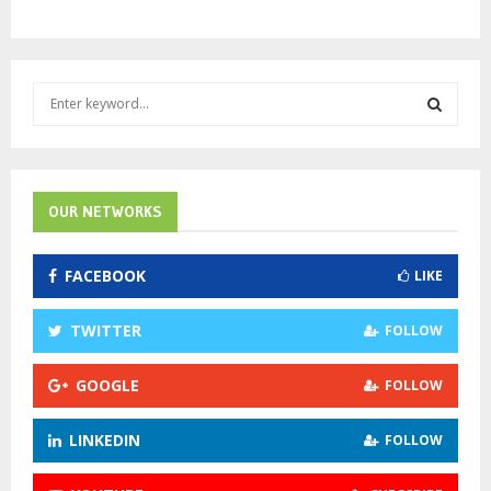
S
e
a
S
r
c
E
h
OUR NETWORKS
f
A
o
FACEBOOK
LIKE
r
R
:
C
TWITTER
FOLLOW
H
GOOGLE
FOLLOW
LINKEDIN
FOLLOW