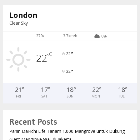
London
Clear Sky
37%
3.7km/h
0%
°
C
22
22
°
°
22
21
°
17
°
18
°
22
°
18
°
FRI
SAT
SUN
MON
TUE
Recent Posts
Panin Dai-ichi Life Tanam 1.000 Mangrove untuk Dukung
Giant Mangrove Wall di Jakarta