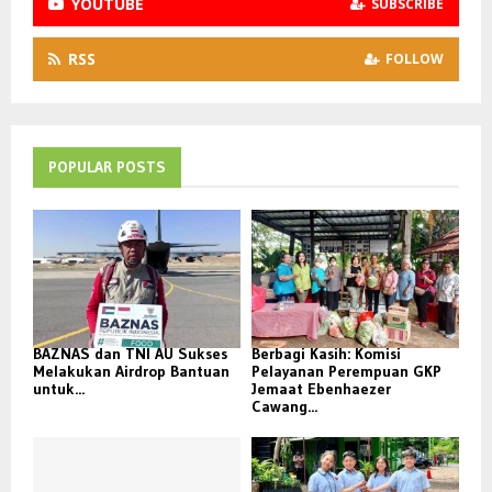
YOUTUBE
SUBSCRIBE
RSS
FOLLOW
POPULAR POSTS
BAZNAS dan TNI AU Sukses
Berbagi Kasih: Komisi
Melakukan Airdrop Bantuan
Pelayanan Perempuan GKP
untuk...
Jemaat Ebenhaezer
Cawang...